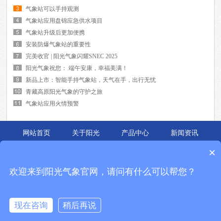
气象站可以手持观测
气象站应用盘锦应急供水项目
气象站升级后更加便携
安装防爆气象站的重要性
完美收官 | 阳光气象闪耀SNEC 2025
阳光气象祝您： 端午安康，幸福美满！
新品上市：智能手持气象站，天气在手，出行无忧
青藏高原阳光气象的守护之旅
气象站应用火情预警
网站首页
关于阳光
产品中心
新闻资讯
应用案例
联系我们
×
锦州阳光的主要产品有
便携式气象站
,
自动气象站
,
能见度仪
等,是中国领先的气象
欢迎来到阳光气象官网，请问有什么可以帮您？
环境仪器与新能源检测设备解决方案提供商.成立十余年,始终致力于
校园气象站
,
能见度仪
的研发与制造,产品被广泛应用于各个领域,广受好评.
企业Q Q:2270327000 全国免费电话：400-816-1636
现在咨询
稍后再说
地址：辽宁省锦州市松山新区东海大街15号 备案号：
辽ICP备07008248号-3
热销产品：便携式气象站,自动气象站,校园气象站,能见度仪