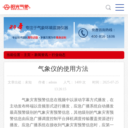
当前位置：
主页
>
新闻资讯
> 行业动态
气象仪的使用方法
文章出处：未知
作者：admin
人气：
1409 次
时间：2025-07-25
13:26:15
气象灾害预警信息在视频中以滚动字幕方式播发，在
主动发布终端以音频形式进行播发，应急广播系统自动播发
最高预警级别的气象灾害预警信息，其他级别的气象灾害预
警信息由应急广播调度控制平台择机调度传输覆盖资源进行
播发。应急广播系统在接收到气象灾害预警信息时，应第一