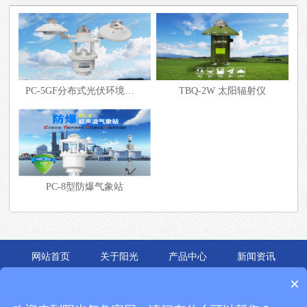
PC-5GF分布式光伏环境监测仪
TBQ-2W 太阳辐射仪
PC-8型防爆气象站
网站首页
关于阳光
产品中心
新闻资讯
应用案例
联系我们
×
锦州阳光的主要产品有
便携式气象站
,
自动气象站
,
能见度仪
等,是中国领先的气象