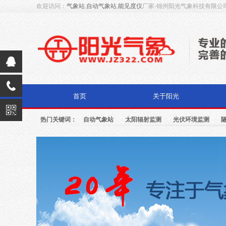
欢迎访问：
气象站
,
自动气象站
,
能见度仪
厂家-锦州阳光气象科技有限公
首页
关于阳光
热门关键词：
自动气象站
太阳辐射监测
光伏环境监测