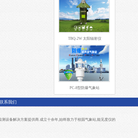
TBQ-2W 太阳辐射仪
PC-8型防爆气象站
联系我们
检测设备解决方案提供商.成立十余年,始终致力于
校园气象站
,
能见度仪
的