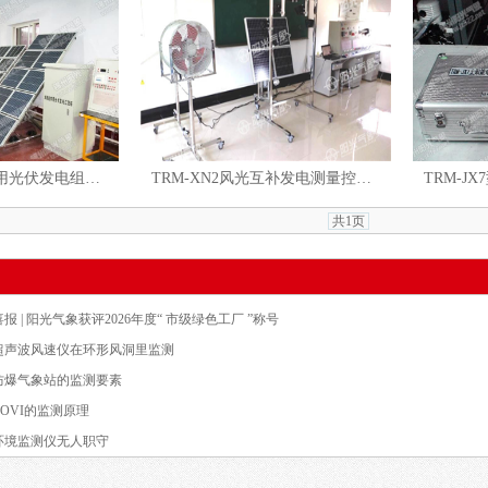
TRM-XNSY 教学用光伏发电组装与建设实训系统
TRM-XN2风光互补发电测量控制实训系统
共1页
喜报 | 阳光气象获评2026年度“ 市级绿色工厂 ”称号
超声波风速仪在环形风洞里监测
防爆气象站的监测要素
COVI的监测原理
环境监测仪无人职守