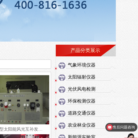
产品分类展示
气象环境仪器
太阳辐射仪器
光伏风电检测
环保检测仪器
道路交通仪器
售后问题咨询
农业林业仪器
需要详细的产品资料
TRM-JX2型太阳能风光互补发电系统实验台
新能源实验室