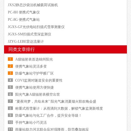
JXS2静态沙袋法机械载荷试验机
PC-8H 便携式气象仪
PC-8G 便携式气象站
JGXS-GF光伏电站扫描式雪厚测量仪
JGXS-SM扫描式雪深监测仪
JZYG-LEBE雷达流量计
同类文章排行
A级辐射表首选锦州阳光
便携气象站灵活多变
防爆气象站守护甲醛厂区
COVI监测对隧道安全的重要性
便携气象站使用方便快捷
阳光气象A级辐射表横空出世
“夏夜绮梦，共绘未来” 阳光气象消夏烟火联欢晚会盛
称重式雨雪量计：从雨滴到大数据，解锁气象监测新维度
防爆气象站与化工厂合作，提升安全等级！
手持气象站小巧灵活
雨量站助力河北联合应对强降雨，防范叠加效应