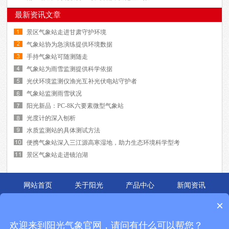
最新资讯文章
景区气象站走进甘肃守护环境
气象站协为急演练提供环境数据
手持气象站可随测随走
气象站为雨雪监测提供科学依据
光伏环境监测仪渔光互补光伏电站守护者
气象站监测雨雪状况
阳光新品：PC-8K六要素微型气象站
光度计的深入刨析
水质监测站的具体测试方法
便携气象站深入三江源高寒湿地，助力生态环境科学型考
景区气象站走进镜泊湖
网站首页
关于阳光
产品中心
新闻资讯
应用案例
联系我们
×
锦州阳光的主要产品有
便携式气象站
,
自动气象站
,
能见度仪
等,是中国领先的气象
欢迎来到阳光气象官网，请问有什么可以帮您？
环境仪器与新能源检测设备解决方案提供商.成立十余年,始终致力于
校园气象站
,