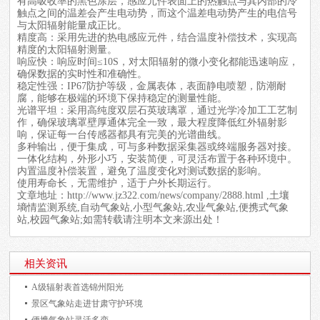
有高吸收率的黑色涂层，感应元件表面上的热触点与其内部的冷
触点之间的温差会产生电动势，而这个温差电动势产生的电信号
与太阳辐射能量成正比。
精度高‌：采用先进的热电感应元件，结合温度补偿技术，实现高
精度的太阳辐射测量。
响应快‌：响应时间≤10S，对太阳辐射的微小变化都能迅速响应，
确保数据的实时性和准确性。
稳定性强‌：IP67防护等级，金属表体，表面静电喷塑，防潮耐
腐，能够在极端的环境下保持稳定的测量性能。
光谱平坦：采用高纯度双层石英玻璃罩，通过光学冷加工工艺制
作，确保玻璃罩壁厚通体完全一致，最大程度降低红外辐射影
响，保证每一台传感器都具有完美的光谱曲线。
多种输出，便于集成，可与多种数据采集器或终端服务器对接。
一体化结构，外形小巧，安装简便，可灵活布置于各种环境中。
内置温度补偿装置，避免了温度变化对测试数据的影响。
使用寿命长，无需维护，适于户外长期运行。
文章地址：
http://www.jz322.com/news/company/2888.html
,土壤
墒情监测系统,自动气象站,小型气象站,农业气象站,便携式气象
站,校园气象站;如需转载请注明本文来源出处！
相关资讯
A级辐射表首选锦州阳光
景区气象站走进甘肃守护环境