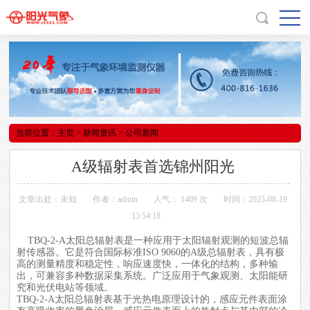
当前位置：
主页
>
新闻资讯
> 公司新闻
A级辐射表首选锦州阳光
文章出处：未知
作者：admin
人气：
1409 次
时间：2025-08-19
13:54:18
TBQ-2-A
太阳总辐射表
是一种应用于太阳辐射观测的短波总辐
射传感器。它是符合国际标准ISO 9060的A级总辐射表，具有极
高的测量精度和稳定性，响应速度快，一体化的结构，多种输
出，可兼容多种数据采集系统。广泛应用于气象观测、太阳能研
究和光伏电站等领域。
TBQ-2-A太阳总辐射表基于光热电原理设计的，感应元件表面涂