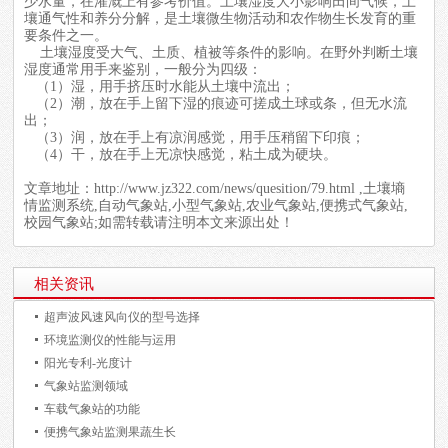
少水量，在灌溉上有参考价值。土壤湿度大小影响田间气候，土
壤通气性和养分分解，是土壤微生物活动和农作物生长发育的重
要条件之一。
土壤湿度受大气、土质、植被等条件的影响。在野外判断土壤
湿度通常用手来鉴别，一般分为四级：
（1）湿，用手挤压时水能从土壤中流出；
（2）潮，放在手上留下湿的痕迹可搓成土球或条，但无水流
出；
（3）润，放在手上有凉润感觉，用手压稍留下印痕；
（4）干，放在手上无凉快感觉，粘土成为硬块。
文章地址：
http://www.jz322.com/news/quesition/79.html
,土壤墒
情监测系统,自动气象站,小型气象站,农业气象站,便携式气象站,
校园气象站;如需转载请注明本文来源出处！
相关资讯
超声波风速风向仪的型号选择
环境监测仪的性能与运用
阳光专利-光度计
气象站监测领域
车载气象站的功能
便携气象站监测果蔬生长