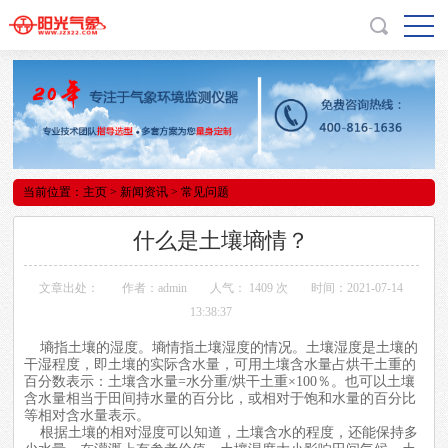
当前位置：
主页
>
新闻资讯
> 常见问题
什么是土壤墒情？
文章出处：
作者：admin
人气：
1409 次
时间：2021-07-14
13:38:37
墒指土壤的湿度。墒情指土壤湿度的情况。土壤湿度是土壤的
干湿程度，即土壤的实际含水量，可用土壤含水量占烘干土重的
百分数表示：土壤含水量=水分重/烘干土重×100％。也可以土壤
含水量相当于田间持水量的百分比，或相对于饱和水量的百分比
等相对含水量表示。
根据土壤的相对湿度可以知道，土壤含水的程度，还能保持多