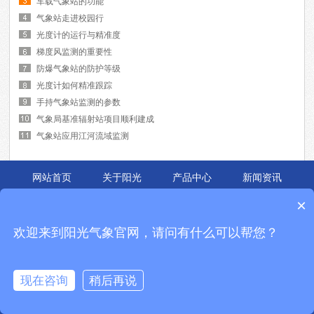
车载气象站的功能
气象站走进校园行
光度计的运行与精准度
梯度风监测的重要性
防爆气象站的防护等级
光度计如何精准跟踪
手持气象站监测的参数
气象局基准辐射站项目顺利建成
气象站应用江河流域监测
网站首页
关于阳光
产品中心
新闻资讯
应用案例
联系我们
×
锦州阳光的主要产品有
便携式气象站
,
自动气象站
,
能见度仪
等,是中国领先的气象
欢迎来到阳光气象官网，请问有什么可以帮您？
环境仪器与新能源检测设备解决方案提供商.成立十余年,始终致力于
校园气象站
,
能见度仪
的研发与制造,产品被广泛应用于各个领域,广受好评.
企业Q Q:2270327000 全国免费电话：400-816-1636
现在咨询
稍后再说
地址：辽宁省锦州市松山新区东海大街15号 备案号：
辽ICP备07008248号-3
热销产品：便携式气象站,自动气象站,校园气象站,能见度仪